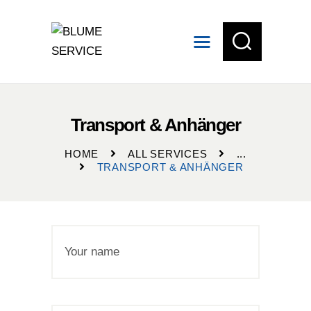
START
Transport & Anhänger
LAGERUNG
VERMIETUNG
HOME
ALL SERVICES
...
TRANSPORT & ANHÄNGER
SERVICE
EVENTWELTEN
KONTAKT
MENU CART
MENU CART