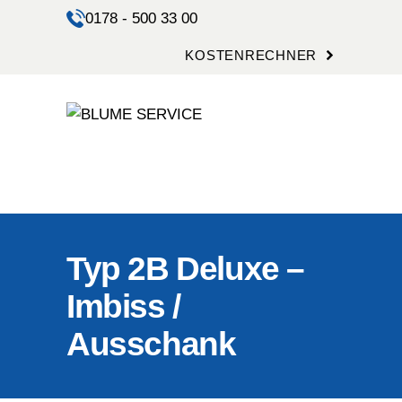
0178 - 500 33 00
KOSTENRECHNER
START
LAGERUNG
VERMIETUNG
SERVICE
EVENTWELTEN
Typ 2B Deluxe –
KONTAKT
Imbiss /
MENU CART
MENU CART
Ausschank