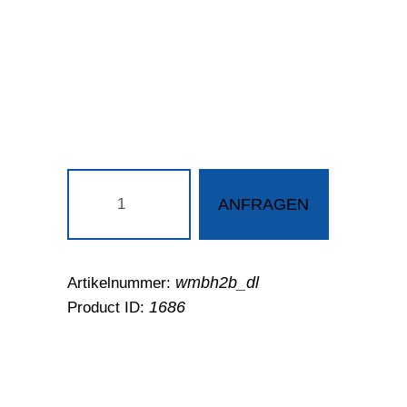
Typ
2B
ANFRAGEN
Deluxe
-
Imbiss
/
wmbh2b_dl
Artikelnummer:
Ausschank
Menge
1686
Product ID: